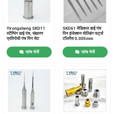
कारखाना भ्रमण
Yirongsheng SKD11
SKD61 मेडिकल डाई पंच
गुणवत्ता नियंत्रण
स्टैम्पिंग डाई पंच, संक्षारण
पिन इंजेक्शन मोल्डिंग पार्ट्स
प्रतिरोधी पंच पिन सेट
टॉलरेंस 0.005mm
संपर्क करें
जांच भेजें
जांच भेजें
समाचार
मामलों
प्रेसिजन मशीनीकृत पार्ट्स
सीएनसी मशीनीकृत भागों