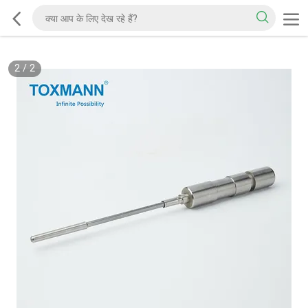
2
/
2